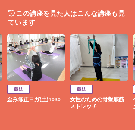
この講座を見た人はこんな講座も見
ています
藤枝
藤枝
歪み修正ヨガ(土)1030
女性のための骨盤底筋
ストレッチ