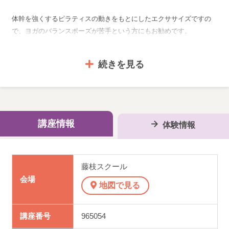
体幹を強くするピラティスの動きをもとにしたエクササイズですの
で、ヨガのバランスポーズが苦手という方にもお勧めです。
アメリカ発のストレッチ用ツール「ストレッチーズ」などを使うこと
続きを見る
で、身体の負担を軽減しながら行うエクササイズクラスです。
呼吸のリズムで行うことで、緊張をほぐし自律神経の働きも整えま
す。
講座情報
体験情報
身体を支える筋肉がしっかりして体幹が整えば、姿勢も美しくなりま
す。
健やかな姿勢は、心身ともに良好なコンディション（体調）を生みだ
藤枝スクール
します。
会場
地図で見る
講座番号
965054
＜本講座は、振替サービス対象講座です＞