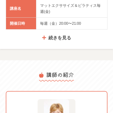
※ヨガとピラティス系の講座は、他のクラスとの振替出
マットエクササイズ＆ピラティス毎
講座名
席が可能です。
週(金)
〇振替は、毎週クラスは3カ月間で3回まで。隔週クラスは2回までで
す。
開催日時
毎週（金）20:00〜21:00
〇欠席する日の前日20時までにLINEでのご連絡が必要です。
続きを見る
（電話は、回線とスタッフが少ない為なるべく避けて下さい。）
〇振替日は、支払期間の3カ月間の中からお選びください。
〇振り替えた日を、また他の日に振り替えることはできません。
体験料金
2,475円
〇振替は、振替日も決めてからご連絡下さい。
〇本サービスは、予告なく終了する場合がございます。
講師の紹介
服装・持ち
動きやすい服装、タオル、飲み物、
物
足元は裸足
体験可能日： 2026/05/08 金
2026/05/15 金 2026/05/22 金
2026/05/29 金 2026/06/05 金
2026/06/12 金 2026/06/19 金