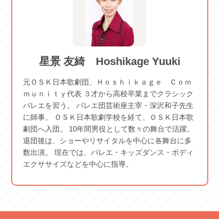
2026/06/26 金 2026/07/03 金
ご案内
2026/07/10 金 2026/07/17 金
2026/07/24 金 2026/07/31 金
2026/08/07 金 2026/08/21 金
965054
2026/08/28 金 2026/09/04 金
星景 友綺 Hoshikage Yuuki
2026/09/11 金 2026/09/18 金
元ＯＳＫ日本歌劇団、Ｈｏｓｈｉｋａｇｅ Ｃｏｍ
ｍｕｎｉｔｙ代表 ３才から高校卒業までクラシック
バレエを習う。 バレエ団芸術座主宰・深沢和子先生
に師事。 ＯＳＫ日本歌劇学校を経て、ＯＳＫ日本歌
劇団へ入団。 10年間男役として数々の舞台で活躍。
退団後は、ショーやリサイタルを中心に各舞台に多
数出演。 現在では、バレエ・キッズダンス・ボディ
エクササイズなどを中心に指導。