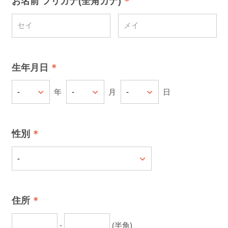
お名前 フリガナ(全角カナ)
生年月日
年
月
日
性別
住所
-
(半角)