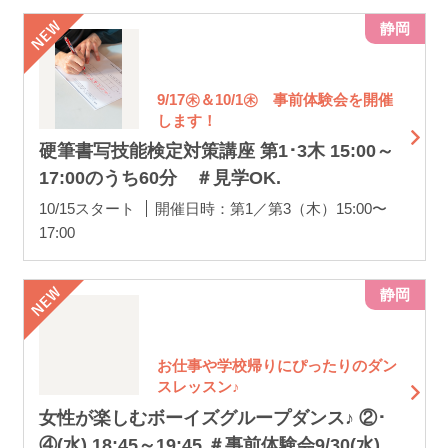
静岡
9/17㊍＆10/1㊍ 事前体験会を開催
します！
硬筆書写技能検定対策講座 第1･3木 15:00～
17:00のうち60分 ＃見学OK.
10/15スタート
開催日時：第1／第3（木）15:00〜
17:00
静岡
お仕事や学校帰りにぴったりのダン
スレッスン♪
女性が楽しむボーイズグループダンス♪ ②･
④(水) 18:45～19:45 ＃事前体験会9/30(水)