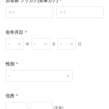
お名前 フリガナ(全角カナ)
生年月日
年
月
日
性別
住所
-
(半角)