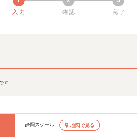
入 力
確 認
完 了
です。
静岡スクール
地図で見る