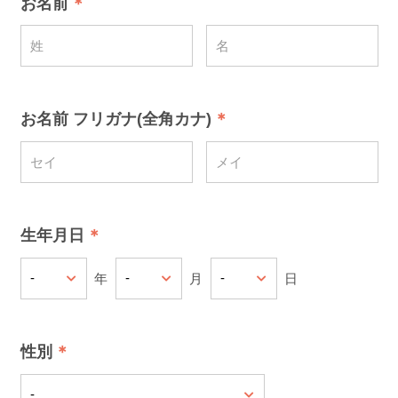
お名前
お名前 フリガナ(全角カナ)
生年月日
年
月
日
性別