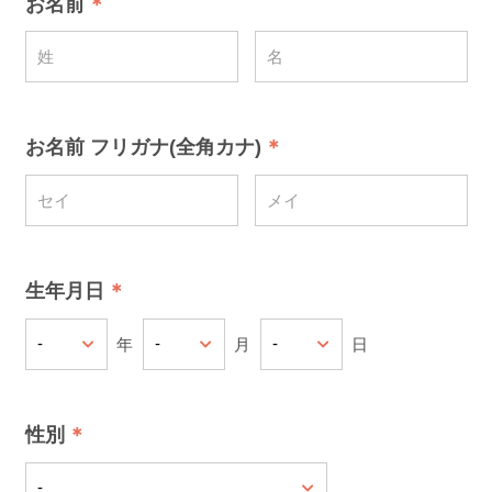
お名前
お名前 フリガナ(全角カナ)
生年月日
年
月
日
性別