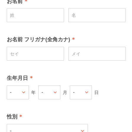
お名前
お名前 フリガナ(全角カナ)
生年月日
年
月
日
性別