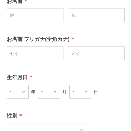
お名前
お名前 フリガナ(全角カナ)
生年月日
年
月
日
性別