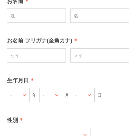
お名前
お名前 フリガナ(全角カナ)
生年月日
年
月
日
性別