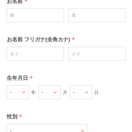
お名前
お名前 フリガナ(全角カナ)
生年月日
年
月
日
性別