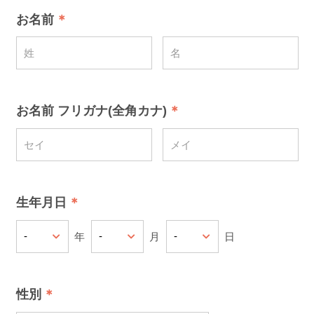
お名前
お名前 フリガナ(全角カナ)
生年月日
年
月
日
性別