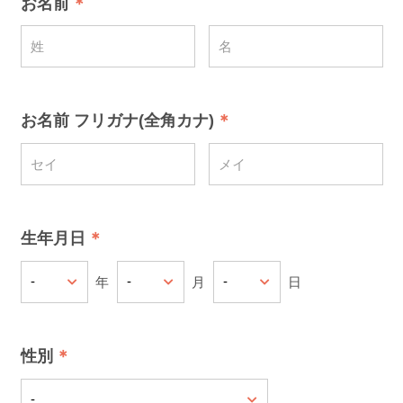
お名前
お名前 フリガナ(全角カナ)
生年月日
年
月
日
性別