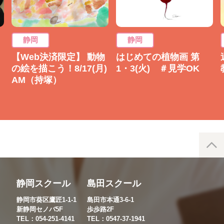
静岡
静岡
【Web決済限定】 動物
はじめての植物画 第
の絵を描こう！8/17(月)
1・3(火) ＃見学OK
AM（持塚）
静岡スクール
島田スクール
静岡市葵区鷹匠1-1-1
島田市本通3-6-1
新静岡セノバ5F
歩歩路2F
TEL：054-251-4141
TEL：0547-37-1941