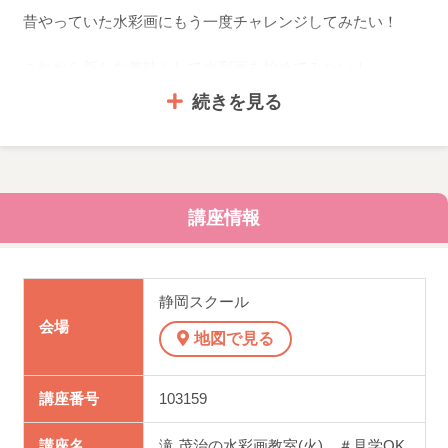
昔やっていた水彩画にもう一度チャレンジしてみたい！
これから新たな趣味として水彩画を始めてみたい！
続きを見る
経験の有無に関係なく、絵を描く楽しさをお伝えします。
上手い、下手ではなく、心のおもむくままに楽しい時間を
過ごしてみませんか。
講座情報
見学できます！
静岡スクール
初心者の方は見学で入会前に先生に必要なお道具をご相談
会場
地図で見る
下さい。
その他事前に聞いておきたいことなど、見学時にお気軽に
講座番号
103159
ご相談下さい。
講座名
滝 茂治の水彩画教室(火) ＃見学OK.