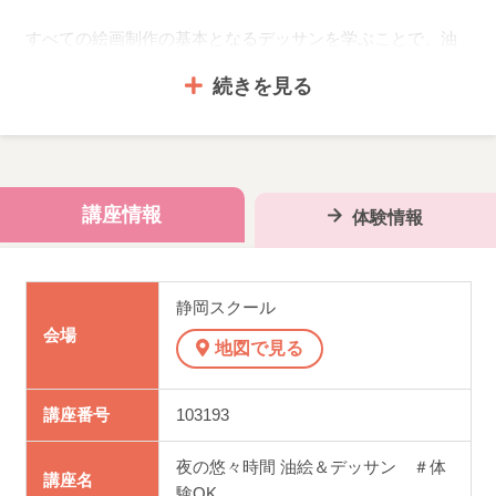
すべての絵画制作の基本となるデッサンを学ぶことで、油
絵をはじめとする絵画の楽しみや幅もぐっと広がっていき
続きを見る
ます。
色をのせていくと、どんどん広がっていく世界・・・
もっ
ともっと絵画の世界を楽しむために、はじめてみません
か？
講座情報
体験情報
基本から丁寧に指導しますので、まったく初めての方も大
歓迎！もちろん、経験者の方へはステップアップの指導を
します。
静岡スクール
会場
地図で見る
絵画をやっているけれど、上達のためにデッサン力をつけ
たい！という方にもおすすめです。
講座番号
103193
103193
夜の悠々時間 油絵＆デッサン ＃体
講座名
験OK.