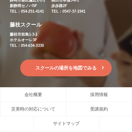
静岡市葵区鷹匠1-1-1
島田市本通3-6-1
新静岡セノバ5F
歩歩路2F
TEL：054-251-4141
TEL：0547-37-1941
藤枝スクール
藤枝市前島1-3-1
ホテルオーレ3F
TEL：054-634-3330
スクールの場所を地図でみる
会社概要
採用情報
災害時の対応について
受講規約
サイトマップ