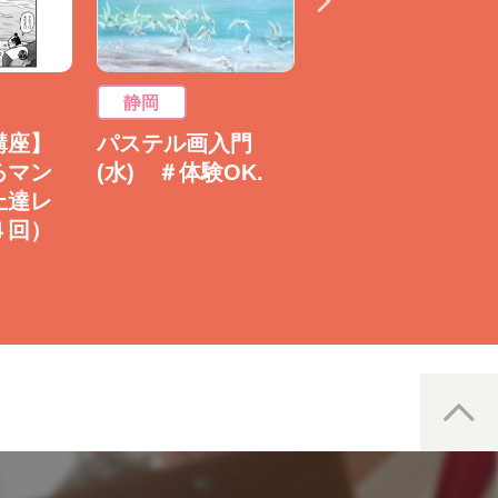
静岡
静岡
講座】
パステル画入門
腸活ヨガと発酵調
るマン
(水) ＃体験OK.
味料づくり～豆乳
上達レ
麹の発酵ごはん※
４回）
簡単な試食あり
9/20(日)