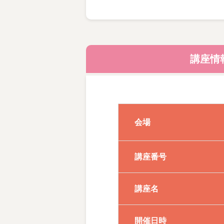
基本的な手法を中心に、講師
講座情
対象学年：小学校3年生～中
●よくあるご質問
Q： 保護者は教室に一緒に入
会場
A ：教室内で、こどもたち
講座番号
大人の方の、教室への入室は
講座名
111283
開催日時