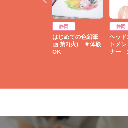
静岡
静岡
静岡
リフレクソロジー
はじめての色鉛筆
ヘッド
(足裏健康法)で体の
画 第2(火) ＃体験
トメン
不調を知ろう！
OK
ナー 1
/20(日)