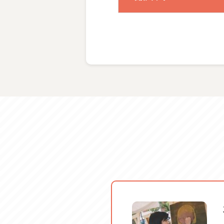
#2026春チラシ
体験料金
服装・持ち物
ご案内