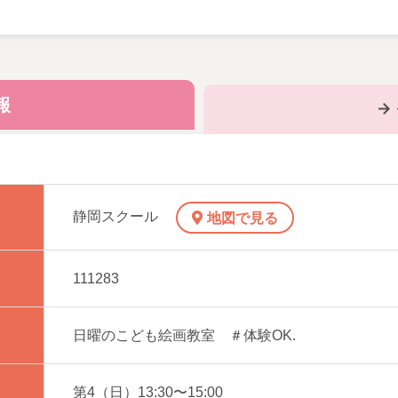
がわかりやすく指導していきます。
報
学生
れますか
静岡スクール
地図で見る
に自由にアートを楽しんでいただくため
111283
ご遠慮いただいております
日曜のこども絵画教室 ＃体験OK.
第4（日）13:30〜15:00