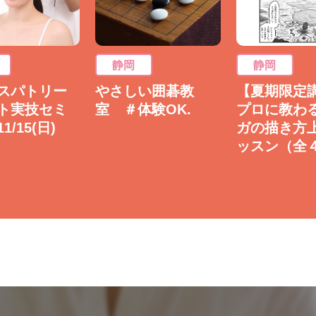
静岡
静岡
スパトリー
やさしい囲碁教
【夏期限定
ト実技セミ
室 ＃体験OK.
プロに教わ
1/15(日)
ガの描き方
ッスン（全