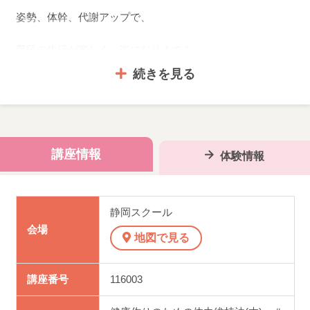
姿勢、体幹、代謝アップで、
普段の生活が楽しく、楽になります！
続きを見る
生活習慣病、心身ストレス解消、肩こりや
腰痛解消などに効果的です。
男女を問わず継続率の高い人気講座です。
講座情報
体験情報
受講生の受講歴が長いのが効果の証！数ある講座の中でも受講生の継
続率の高い講座です。
静岡スクール
長く続けられる健康習慣を身に着けたい方にぴったり。
会場
地図で見る
健康に積極的な仲間を持って、毎日をイキイキと過ごしましょう。
講座番号
116003