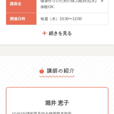
健康作りのための体力維持法(木) ＃
講座名
2022年10月より、運動やダンスなどの講座で受講生の皆様
体験OK.
がけがをした場合に備え、傷害保険に加入します。
開催日時
毎週（木）10:30〜12:00
対象講座は当スクールで決定し、保険料は講座内容によっ
て異なります。
続きを見る
団体での契約となるため、対象講座は全員加入となりま
す。ご理解のほど何卒よろしくお願いいたします。
体験料金
1,980円
※保険会社：東京海上日動火災保険会社
講師の紹介
服装・持ち
116003
・動きやすい服装
物
体験可能日： 2026/05/28 木
2026/06/04 木 2026/06/11 木
2026/06/18 木 2026/07/02 木
堀井 恵子
2026/07/09 木 2026/07/16 木
ご案内
2026/07/23 木 2026/08/06 木
(公社)自彊術普及協会静岡県支部長