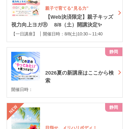
親子で育てる“見る力”
【Web決済限定】親子キッズ
視力向上ヨガⓇ 8/8（土）開講決定✨
【一日講座】
開催日時：8/8(土)10:30～11:40
静岡
2026夏の新講座はここから検
索
開催日時：
静岡
目指せ、メリハリボディ！