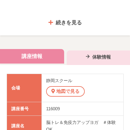
2022年10月より、運動やダンスなどの講座で受講生の皆様
続きを見る
がけがをした場合に備え、傷害保険に加入します。
対象講座は当スクールで決定し、保険料は講座内容によっ
て異なります。
講座情報
体験情報
団体での契約となるため、対象講座は全員加入となりま
す。ご理解のほど何卒よろしくお願いいたします。
静岡スクール
※保険会社：東京海上日動火災保険会社
会場
地図で見る
116009
講座番号
116009
脳トレ＆免疫力アップヨガ ＃体験
講座名
OK.