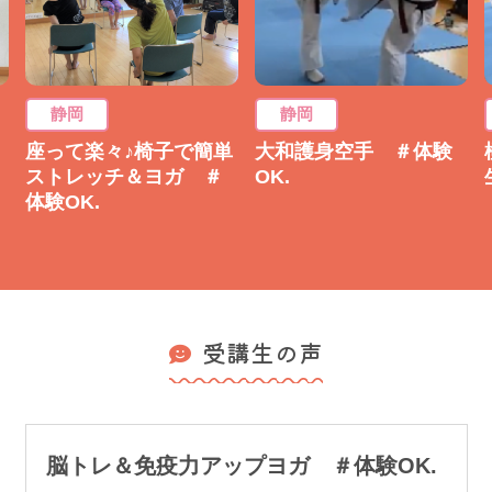
静岡
静岡
座って楽々♪椅子で簡単
大和護身空手 ＃体験
ストレッチ＆ヨガ ＃
OK.
体験OK.
受講生の声
脳トレ＆免疫力アップヨガ ＃体験OK.