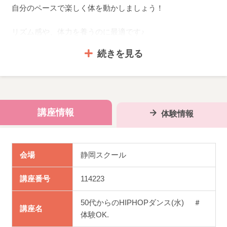
自分のペースで楽しく体を動かしましょう！
リズム感や、体力を養うのに最適です♪
続きを見る
初心者の方や、シニア世代の方でも安心して参加できるプ
ログラムです。
楽しく体を動かしながら、健康的な生活を始めましょう！
講座情報
体験情報
受講生様からのリクエスト曲も大歓迎です♡
会場
静岡スクール
講座番号
114223
114223 ＃シニア
50代からのHIPHOPダンス(水) ＃
講座名
体験OK.