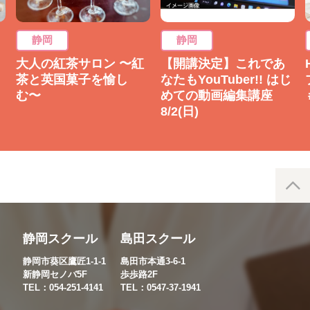
静岡
静岡
大人の紅茶サロン 〜紅
【開講決定】これであ
茶と英国菓子を愉し
なたもYouTuber!! はじ
む〜
めての動画編集講座
8/2(日)
静岡スクール
島田スクール
静岡市葵区鷹匠1-1-1
島田市本通3-6-1
新静岡セノバ5F
歩歩路2F
TEL：054-251-4141
TEL：0547-37-1941