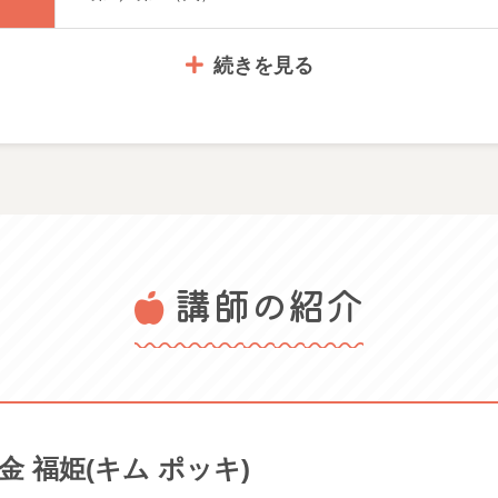
続きを見る
ある方。旅行など実践で使いたい方、簡単な日常会話をマスタ
2,530円
講師の紹介
・筆記用具 ・あれば電子辞書
。自由で滑らかな日常会話を目指し、韓国語をさらに極めたい
体験日(要予約) 2026/07/14 火 2026/07/28 火 2026/08
2026/09/08 火 2026/09/29 火
金 福姫(キム ポッキ)
い方はまずは体験してレベルをご確認ください