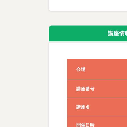
文法の基礎からゆっくりと学
韓国文化を楽しむために必須
講座情
◆体験のおすすめ◆
体験日は下の【体験情報】か
通常体験料 2,530円(要予約)
会場
お気軽にお申込み下さい！
◆他レベルの韓国語講座はコ
講座番号
■楽しい韓国語【初級】
講座名
2年程度の経験がある方。定
開催日時