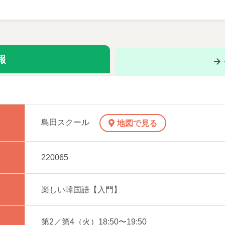
んでいくクラスです。
の言葉を、のんびり楽しく、金先生と学びましょう♪
報
らご確認いただけます。
島田スクール
地図で見る
チラ◆
220065
楽しい韓国語【入門】
型会話のマスターを目指し、基礎からの表現力を増やしたい方
第2／第4（火）18:50〜19:50