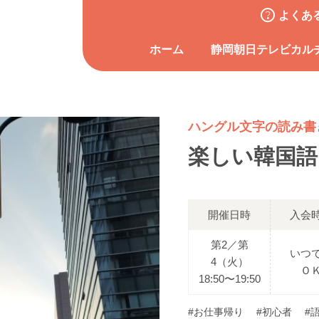
よくあ
ホーム
静岡朝日テレビカル
ハングル文字の読み書
楽しい韓国語
開催日時
入会
第2／第
いつ
4（火）
Ｏ
18:50〜19:50
#お仕事帰り
#初心者
#