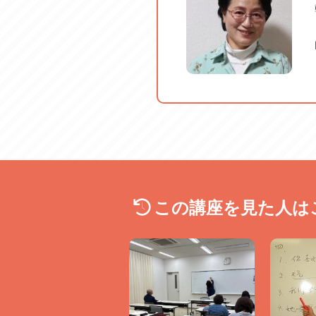
🔷
受講料改定のお知らせ
🔷
2025年10月より、受講料
・2名で開講の場合 2,7
・3～5名で開講の場合 2,4
・6名以上で開講の場合 2,2
この講座を見た人は
※受講生数が増減した場合、
詳しくはお問い合わせくださ