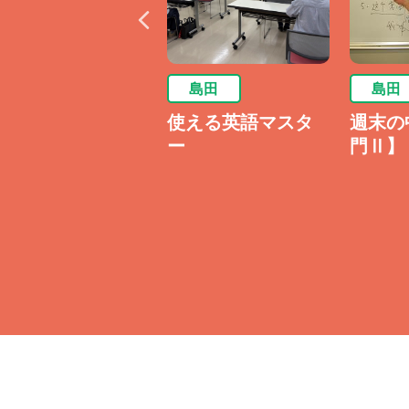
#韓国語 #語学 220065
島田
島田
島田
【新講座】週末の
使える英語マスタ
週末の
中国語【超初心者
ー
門Ⅱ】
向け入門】
/8(土)開講決定！
〈事前体験会
/25(土) 申込受付
中〉