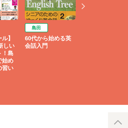
島田
島田
ール】
60代から始める英
楽しい韓国語【初
ら新しい
会話入門
級】
ト！島
で始め
の習い