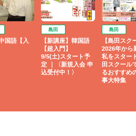
島田
島田
中国語【入
【新講座】韓国語
【島田スク
【超入門】
2026年か
9/5(土)スタート予
私をスター
定 ｜〈新規入会 申
田スクール
込受付中！〉
るおすすめ
事大特集