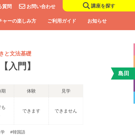
講座を探す
る質問
お問い合わせ
チャーの楽しみ方
ご利用ガイド
お知らせ
きと文法基礎
【入門】
島田
時期
体験
見学
でも
できます
できません
Ｋ
語学
#韓国語