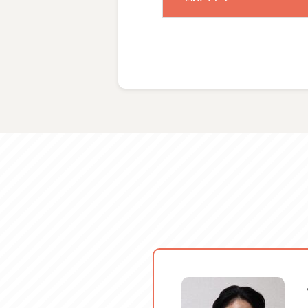
楽しい韓国語【初級】
■楽しい韓国語【中級】
3年～4年程度学んだことの
楽しい韓国語【中級】
体験料金
服装・持ち物
■楽しい韓国語【上級】
５年程度学んだことのある方
ご案内
楽しい韓国語【上級】
※ご自身のレベルがわからな