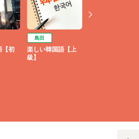
島田
島田
語【初
楽しい韓国語【上
【新講座】週末の
級】
中国語【超初心者
向け入門】
8/8(土)開講決定
〈事前体験会
介などの簡単な会話から学び
7/25(土) 申込受付
中〉