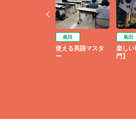
※受講生数が増減した場合、
詳しくはお問い合わせくださ
島田
島田
島田
週末の中国語【入
使える英語マスタ
楽しい
門Ⅱ】
ー
門】
◆他レベルの島田スクール韓
■楽しい韓国語【入門】
初めて～1年程度学んだこと
たい方におすすめ！
楽しい韓国語【入門】
■楽しい韓国語【初級】