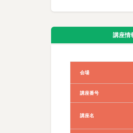
大人になった今こそ、
・韓国語を始めて学ぶ方のた
・韓国語の文法学習に交えて
講座情
・文法、会話の他、K-PO
・講師は、韓国語指導歴15
・授業の中でも、食生活や音
会場
・無理のないスピードで、ゆ
講座番号
【対象：中学生以上】
使用テキスト
講座名
できる韓国語初級（1）新装版