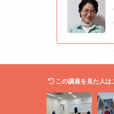
この講座は、受講生数によっ
・表示の受講料は、6名以上
・3名～5名 2,420円／回
・2名 2,750円／回
🔷
受講料改定のお知らせ
🔷
2025年10月より、受講料
この講座を見た人は
・2名で開講の場合 2,7
・3～5名で開講の場合 2,4
・6名以上で開講の場合 2,2