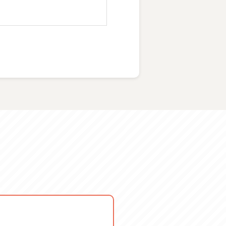
98 : 本
）