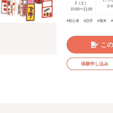
3（土）
Ｏ
10:00〜11:00
#初心者
#語学
#週末
こ
体験申し込み