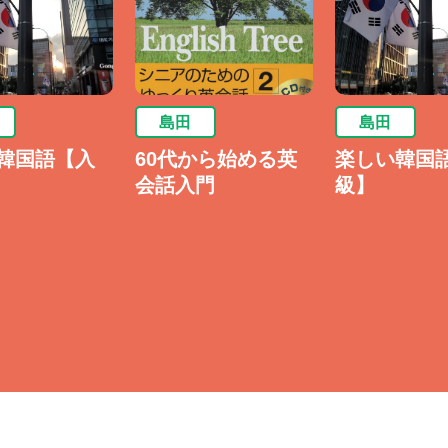
1カ月単位で払い戻し又は追加徴収させていただきます。
い。
島田
島田
韓国語【入
60代から始める英
楽しい韓国
会話入門
級】
国語講座はコチラ◆
のある方。ハングル文字の単語の読み書き、あいさつや自己紹