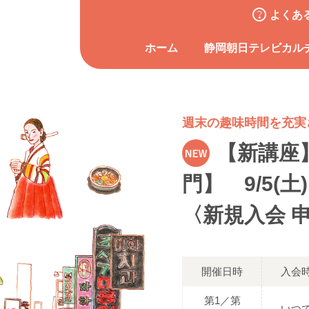
よくあ
ホーム
静岡朝日テレビカル
週末の趣味時間を充実
【新講座
門】 9/5(
〈新規入会 
開催日時
入会
第1／第
いつ