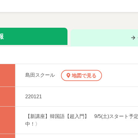
韓国文化を楽しみましょう
めに、ハングルの文字の読み書きの基本の「き」から学ぶコー
、話題の韓国文化にも触れながら、韓国という国への理解を深
報
Pなどの音楽や、ドラマの話題も取り入れたレッスンを予定してい
年以上。韓国語だけでなく、韓国文化を広く紹介する活動にも
島田スクール
楽、チョゴリなどを実際体験させてくれるなど、実践的な内容
地図で見る
ったり学べるクラスです。
220121
【新講座】韓国語【超入門】 9/5(土)スタート予
中！〉
 音声無料配信（新大久保語学院, 李志暎） 2,200円