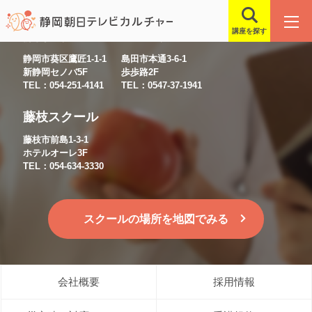
講座を探す
静岡スクール
島田スクール
静岡市葵区鷹匠1-1-1
島田市本通3-6-1
新静岡セノバ5F
歩歩路2F
TEL：054-251-4141
TEL：0547-37-1941
藤枝スクール
藤枝市前島1-3-1
ホテルオーレ3F
TEL：054-634-3330
スクールの場所を地図でみる
会社概要
採用情報