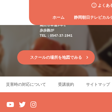
よくあ
島田スクール
ホーム
静岡朝日テレビカル
島田市本通3-6-1
歩歩路2F
TEL：0547-37-1941
スクールの場所を地図でみる
災害時の対応について
受講規約
サイトマップ