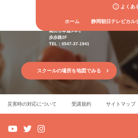
よくあ
島田スクール
ホーム
静岡朝日テレビカル
島田市本通3-6-1
歩歩路2F
TEL：0547-37-1941
スクールの場所を地図でみる
災害時の対応について
受講規約
サイトマップ