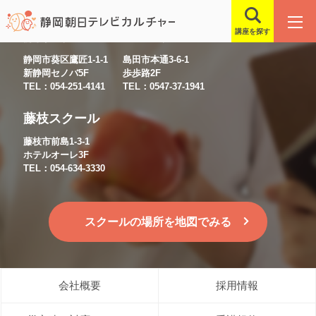
講座を探す
静岡スクール
島田スクール
静岡市葵区鷹匠1-1-1
島田市本通3-6-1
新静岡セノバ5F
歩歩路2F
TEL：054-251-4141
TEL：0547-37-1941
藤枝スクール
藤枝市前島1-3-1
ホテルオーレ3F
TEL：054-634-3330
スクールの場所を地図でみる
会社概要
採用情報