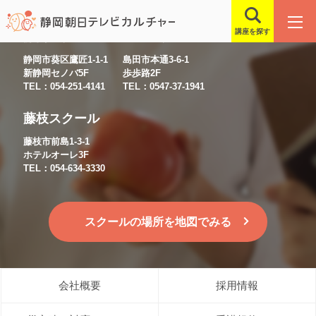
講座を探す
静岡スクール
島田スクール
静岡市葵区鷹匠1-1-1
島田市本通3-6-1
新静岡セノバ5F
歩歩路2F
TEL：054-251-4141
TEL：0547-37-1941
藤枝スクール
藤枝市前島1-3-1
ホテルオーレ3F
TEL：054-634-3330
スクールの場所を地図でみる
会社概要
採用情報