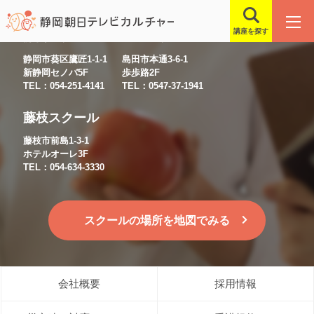
講座を探す
静岡スクール
島田スクール
静岡市葵区鷹匠1-1-1
島田市本通3-6-1
新静岡セノバ5F
歩歩路2F
TEL：054-251-4141
TEL：0547-37-1941
藤枝スクール
藤枝市前島1-3-1
ホテルオーレ3F
TEL：054-634-3330
スクールの場所を地図でみる
会社概要
採用情報