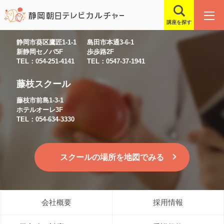
講座を探す
静岡スクール
島田スクール
静岡市葵区鷹匠1-1-1
島田市本通3-6-1
新静岡セノバ5F
歩歩路2F
TEL：054-251-4141
TEL：0547-37-1941
藤枝スクール
藤枝市前島1-3-1
ホテルオーレ3F
TEL：054-634-3330
スクールの場所を地図でみる
会社概要
採用情報