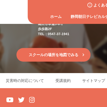
よくあ
島田スクール
ホーム
静岡朝日テレビカル
島田市本通3-6-1
歩歩路2F
TEL：0547-37-1941
スクールの場所を地図でみる
災害時の対応について
受講規約
サイトマップ