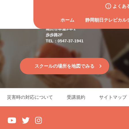
よくあ
島田スクール
ホーム
静岡朝日テレビカル
島田市本通3-6-1
歩歩路2F
TEL：0547-37-1941
スクールの場所を地図でみる
災害時の対応について
受講規約
サイトマップ