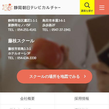
講座を探す
静岡スクール
島田スクール
静岡市葵区鷹匠1-1-1
島田市本通3-6-1
新静岡セノバ5F
歩歩路2F
TEL：054-251-4141
TEL：0547-37-1941
藤枝スクール
藤枝市前島1-3-1
ホテルオーレ3F
TEL：054-634-3330
スクールの場所を地図でみる
会社概要
採用情報