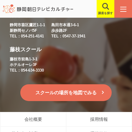
講座を探す
静岡スクール
島田スクール
静岡市葵区鷹匠1-1-1
島田市本通3-6-1
新静岡セノバ5F
歩歩路2F
TEL：054-251-4141
TEL：0547-37-1941
藤枝スクール
藤枝市前島1-3-1
ホテルオーレ3F
TEL：054-634-3330
スクールの場所を地図でみる
会社概要
採用情報