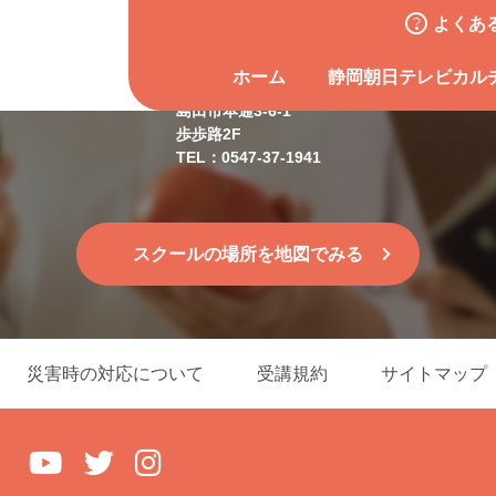
よくあ
島田スクール
ホーム
静岡朝日テレビカル
島田市本通3-6-1
歩歩路2F
TEL：0547-37-1941
スクールの場所を地図でみる
災害時の対応について
受講規約
サイトマップ