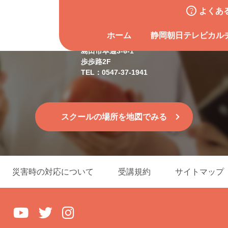
よくあ
島田スクール
ホーム
静岡朝日テレビカル
島田市本通3-6-1
歩歩路2F
TEL：0547-37-1941
スクールの場所を地図でみる
災害時の対応について
受講規約
サイトマップ