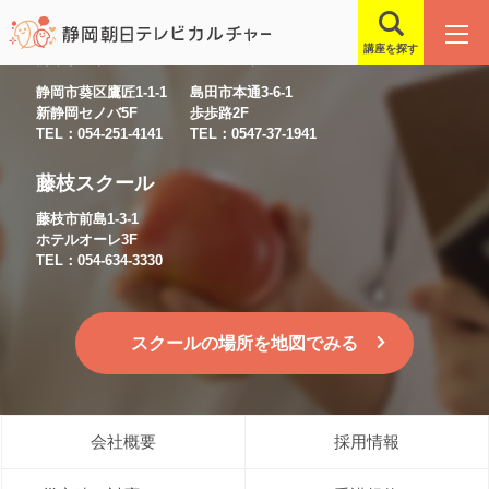
講座を探す
静岡スクール
島田スクール
静岡市葵区鷹匠1-1-1
島田市本通3-6-1
新静岡セノバ5F
歩歩路2F
TEL：054-251-4141
TEL：0547-37-1941
藤枝スクール
藤枝市前島1-3-1
ホテルオーレ3F
TEL：054-634-3330
スクールの場所を地図でみる
会社概要
採用情報