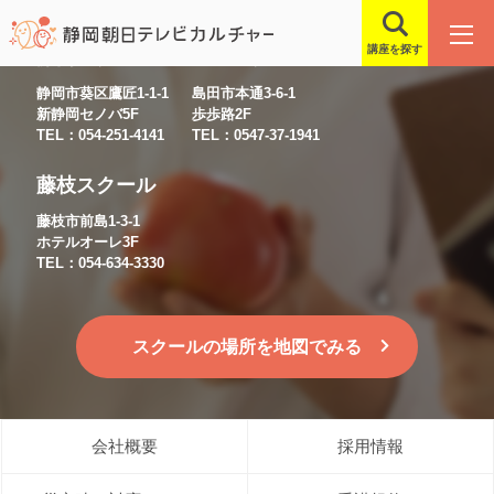
講座を探す
静岡スクール
島田スクール
静岡市葵区鷹匠1-1-1
島田市本通3-6-1
新静岡セノバ5F
歩歩路2F
TEL：054-251-4141
TEL：0547-37-1941
藤枝スクール
藤枝市前島1-3-1
ホテルオーレ3F
TEL：054-634-3330
スクールの場所を地図でみる
会社概要
採用情報