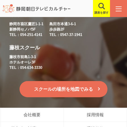
講座を探す
静岡スクール
島田スクール
静岡市葵区鷹匠1-1-1
島田市本通3-6-1
新静岡セノバ5F
歩歩路2F
TEL：054-251-4141
TEL：0547-37-1941
藤枝スクール
藤枝市前島1-3-1
ホテルオーレ3F
TEL：054-634-3330
スクールの場所を地図でみる
会社概要
採用情報