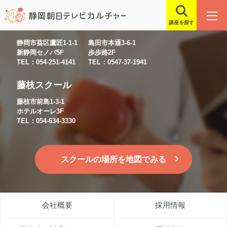
講座を探す
静岡スクール
島田スクール
静岡市葵区鷹匠1-1-1
島田市本通3-6-1
新静岡セノバ5F
歩歩路2F
TEL：054-251-4141
TEL：0547-37-1941
藤枝スクール
藤枝市前島1-3-1
ホテルオーレ3F
TEL：054-634-3330
スクールの場所を地図でみる
会社概要
採用情報