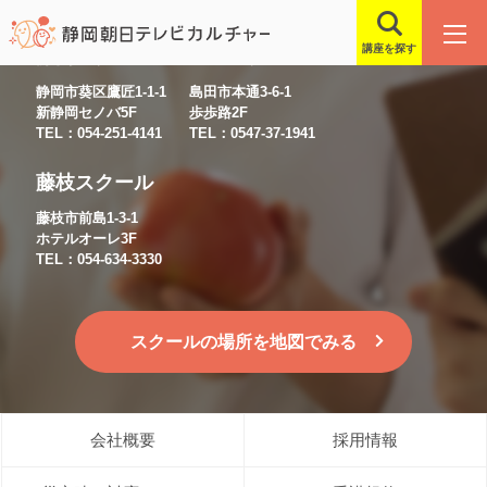
講座を探す
静岡スクール
島田スクール
静岡市葵区鷹匠1-1-1
島田市本通3-6-1
新静岡セノバ5F
歩歩路2F
TEL：054-251-4141
TEL：0547-37-1941
藤枝スクール
藤枝市前島1-3-1
ホテルオーレ3F
TEL：054-634-3330
スクールの場所を地図でみる
会社概要
採用情報