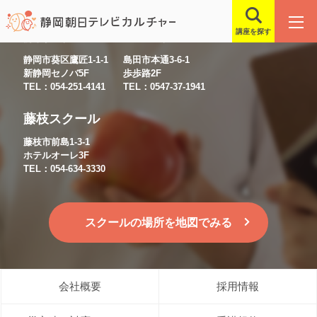
講座を探す
静岡スクール
島田スクール
静岡市葵区鷹匠1-1-1
島田市本通3-6-1
新静岡セノバ5F
歩歩路2F
TEL：054-251-4141
TEL：0547-37-1941
藤枝スクール
藤枝市前島1-3-1
ホテルオーレ3F
TEL：054-634-3330
スクールの場所を地図でみる
会社概要
採用情報