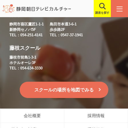
講座を探す
静岡スクール
島田スクール
静岡市葵区鷹匠1-1-1
島田市本通3-6-1
新静岡セノバ5F
歩歩路2F
TEL：054-251-4141
TEL：0547-37-1941
藤枝スクール
藤枝市前島1-3-1
ホテルオーレ3F
TEL：054-634-3330
スクールの場所を地図でみる
会社概要
採用情報