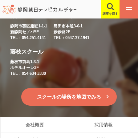
講座を探す
静岡スクール
島田スクール
静岡市葵区鷹匠1-1-1
島田市本通3-6-1
新静岡セノバ5F
歩歩路2F
TEL：054-251-4141
TEL：0547-37-1941
藤枝スクール
藤枝市前島1-3-1
ホテルオーレ3F
TEL：054-634-3330
スクールの場所を地図でみる
会社概要
採用情報