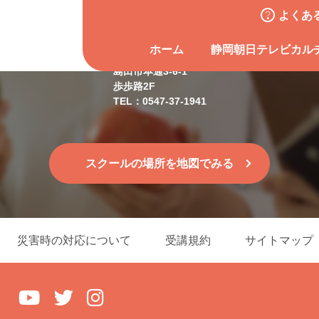
よくあ
島田スクール
ホーム
静岡朝日テレビカル
島田市本通3-6-1
歩歩路2F
TEL：0547-37-1941
スクールの場所を地図でみる
災害時の対応について
受講規約
サイトマップ