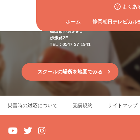
よくあ
島田スクール
ホーム
静岡朝日テレビカル
島田市本通3-6-1
歩歩路2F
TEL：0547-37-1941
スクールの場所を地図でみる
災害時の対応について
受講規約
サイトマップ