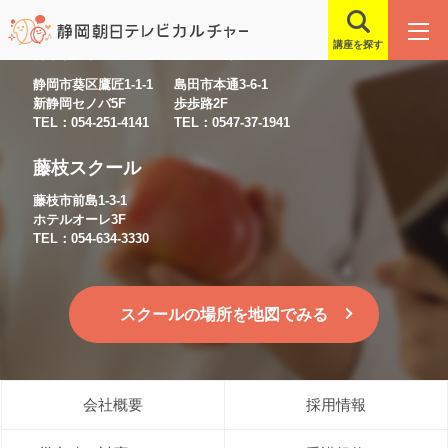
講座を探す
静岡スクール
島田スクール
静岡市葵区鷹匠1-1-1
島田市本通3-6-1
新静岡セノバ5F
歩歩路2F
TEL：054-251-4141
TEL：0547-37-1941
藤枝スクール
藤枝市前島1-3-1
ホテルオーレ3F
TEL：054-634-3330
スクールの場所を地図でみる
会社概要
採用情報