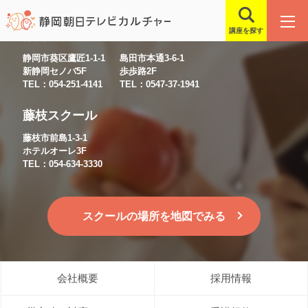
講座を探す
静岡スクール
島田スクール
静岡市葵区鷹匠1-1-1
島田市本通3-6-1
新静岡セノバ5F
歩歩路2F
TEL：054-251-4141
TEL：0547-37-1941
藤枝スクール
藤枝市前島1-3-1
ホテルオーレ3F
TEL：054-634-3330
スクールの場所を地図でみる
会社概要
採用情報