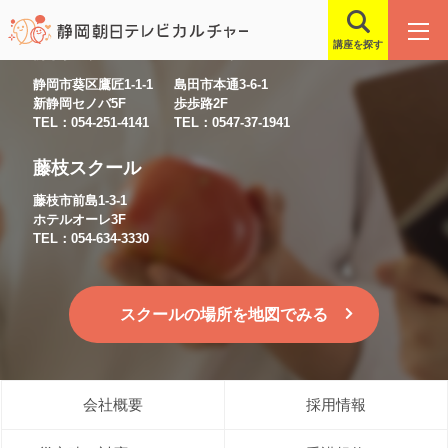
講座を探す
静岡スクール
島田スクール
静岡市葵区鷹匠1-1-1
島田市本通3-6-1
新静岡セノバ5F
歩歩路2F
TEL：054-251-4141
TEL：0547-37-1941
藤枝スクール
藤枝市前島1-3-1
ホテルオーレ3F
TEL：054-634-3330
スクールの場所を地図でみる
会社概要
採用情報