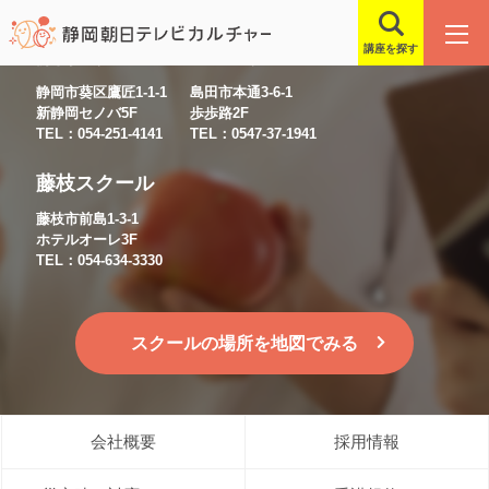
講座を探す
静岡スクール
島田スクール
静岡市葵区鷹匠1-1-1
島田市本通3-6-1
新静岡セノバ5F
歩歩路2F
TEL：054-251-4141
TEL：0547-37-1941
藤枝スクール
藤枝市前島1-3-1
ホテルオーレ3F
TEL：054-634-3330
スクールの場所を地図でみる
会社概要
採用情報