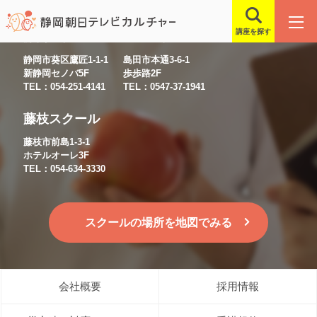
講座を探す
静岡スクール
島田スクール
静岡市葵区鷹匠1-1-1
島田市本通3-6-1
新静岡セノバ5F
歩歩路2F
TEL：054-251-4141
TEL：0547-37-1941
藤枝スクール
藤枝市前島1-3-1
ホテルオーレ3F
TEL：054-634-3330
スクールの場所を地図でみる
会社概要
採用情報